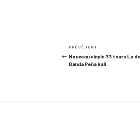
Navigation
PRÉCÉDENT
Article
de
précédent
Nouveau vinyle 33 tours Lp de
Banda Peña kali
l’article