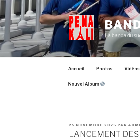
Aller
au
contenu
BAND
principal
La banda du su
Accueil
Photos
Vidéos
Nouvel Album
PUBLIÉ
25 NOVEMBRE 2025
PAR
ADM
LE
LANCEMENT DES 