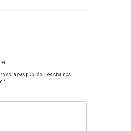
re
e sera pas publiée.
Les champs
ec
*