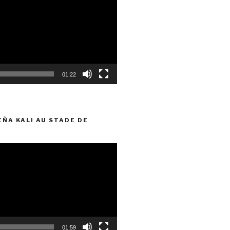
01:22
EÑA KALI AU STADE DE
01:59