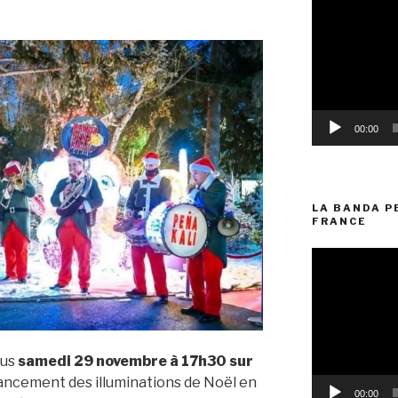
vidéo
00:00
LA BANDA P
FRANCE
Lecteur
vidéo
ous
samedi 29 novembre à 17h30 sur
lancement des illuminations de Noël en
00:00