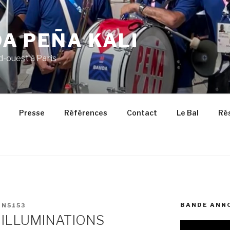
A PEÑA KALI
d-ouest à Paris
Presse
Références
Contact
Le Bal
Ré
BANDE ANNO
IN5153
ILLUMINATIONS
Lecteur